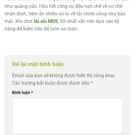
như quảng cáo. Hầu hết công cụ đều hạn chế về cơ chế
nhận định, tiềm ẩn nhiều rủi ro về tài chính cũng như bảo
mật. Khi chơi
tài xỉu MD5
, tốt nhất vẫn nên dựa vào kỹ
năng để kiếm tiền để luôn an toàn.
Để lại một bình luận
Email của bạn sẽ không được hiển thị công khai.
Các trường bắt buộc được đánh dấu
*
Bình luận
*