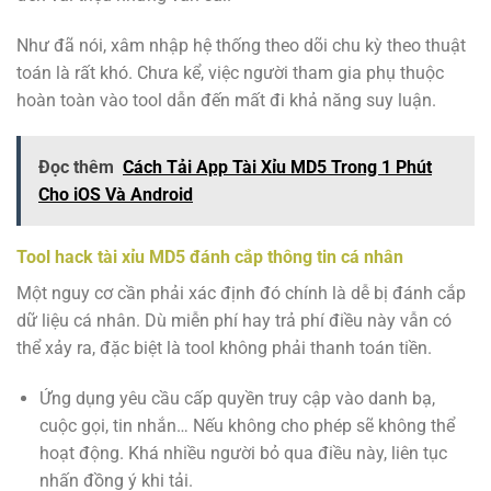
Như đã nói, xâm nhập hệ thống theo dõi chu kỳ theo thuật
toán là rất khó. Chưa kể, việc người tham gia phụ thuộc
hoàn toàn vào tool dẫn đến mất đi khả năng suy luận.
Đọc thêm
Cách Tải App Tài Xỉu MD5 Trong 1 Phút
Cho iOS Và Android
Tool hack tài xỉu MD5 đánh cắp thông tin cá nhân
Một nguy cơ cần phải xác định đó chính là dễ bị đánh cắp
dữ liệu cá nhân. Dù miễn phí hay trả phí điều này vẫn có
thể xảy ra, đặc biệt là tool không phải thanh toán tiền.
Ứng dụng yêu cầu cấp quyền truy cập vào danh bạ,
cuộc gọi, tin nhắn… Nếu không cho phép sẽ không thể
hoạt động. Khá nhiều người bỏ qua điều này, liên tục
nhấn đồng ý khi tải.