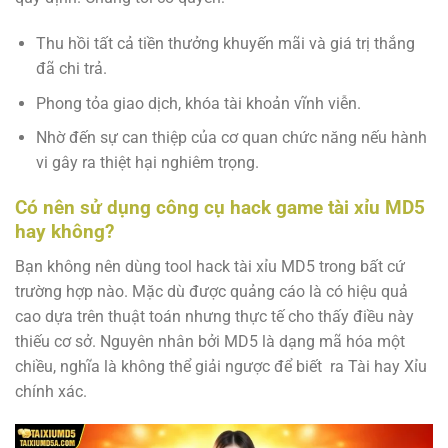
Thu hồi tất cả tiền thưởng khuyến mãi và giá trị thắng
đã chi trả.
Phong tỏa giao dịch, khóa tài khoản vĩnh viễn.
Nhờ đến sự can thiệp của cơ quan chức năng nếu hành
vi gây ra thiệt hại nghiêm trọng.
Có nên sử dụng công cụ hack game tài xỉu MD5
hay không?
Bạn không nên dùng tool hack tài xỉu MD5 trong bất cứ
trường hợp nào. Mặc dù được quảng cáo là có hiệu quả
cao dựa trên thuật toán nhưng thực tế cho thấy điều này
thiếu cơ sở. Nguyên nhân bởi MD5 là dạng mã hóa một
chiều, nghĩa là không thể giải ngược để biết ra Tài hay Xỉu
chính xác.