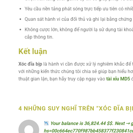
Yêu cầu nền tảng phát sóng trực tiếp ưu tiên có nhi
Quan sát hành vi của đối thủ và ghi lại bằng chứng n
Không cược lớn, không để người lạ sử dụng tài khoả
cắp thông tin.
Kết luận
Xóc đĩa bịp
là hành vi cần được xử lý nghiêm khắc để 
với những kiến thức chúng tôi chia sẻ giúp bạn hiểu h
thuật gian lận, bạn hãy truy cập ngay vào
tài xỉu MD5
đ
4 NHỮNG SUY NGHĨ TRÊN “
XÓC ĐĨA B
Your balance is 36,824.44 $$. Next 
hs=00c664ec770f987bb458377f230841