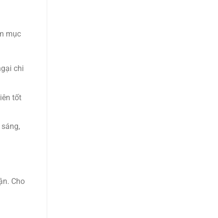
ằm mục
gại chi
iên tốt
 sáng,
lận. Cho