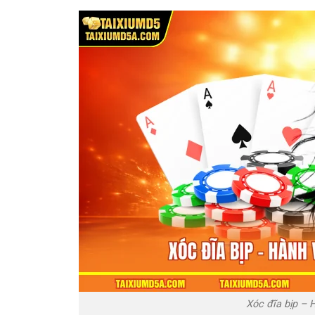
Xóc đĩa bịp – 