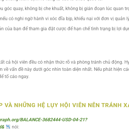
ều góc quay, không bị che khuất, không bị gián đoạn lúc quan t
ếu có nghi ngờ hành vi xóc đĩa bịp, khiếu nại với đơn vị quản lý
n của bạn để tham gia đặt cược để hạn chế tình trạng bị lợi d
tất cả hội viên đều có nhận thức rõ và phòng tránh chủ động. H
ơn về vấn đề này dưới góc nhìn toàn diện nhất. Nếu phát hiện cá
ể tố cáo ngay.
ỊP VÀ NHỮNG HỆ LỤY HỘI VIÊN NÊN TRÁNH 
⇾ graph.org/BALANCE-3682444-USD-04-21?
cd&
nói: