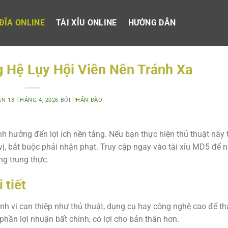
ĐĨA ONLINE
TÀI XỈU ONLINE
HƯỚNG DẪN
g Hệ Lụy Hội Viên Nên Tránh Xa
RÊN
13 THÁNG 4, 2026
BỞI
PHẤN ĐÀO
nh hưởng đến lợi ích nền tảng. Nếu bạn thực hiện thủ thuật này
vị, bắt buộc phải nhận phạt. Truy cập ngay vào tài xỉu MD5 để 
ng trung thực.
 tiết
h vi can thiệp như thủ thuật, dụng cụ hay công nghệ cao để th
 phần lợi nhuận bất chính, có lợi cho bản thân hơn.