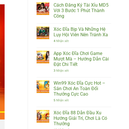
Cách Đăng Ký Tài Xỉu MD5
Với 3 Bước 1 Phút Thành
Công
Xóc Đĩa Bịp Và Những Hệ
Lụy Hội Viên Nên Tránh Xa
4
Nhận xét
App Xóc Đĩa Chơi Game
Mượt Mà – Hướng Dẫn Cài
Đặt Chi Tiết
3
Nhận xét
Win99 Xóc Đĩa Cực Hot –
Sân Chơi An Toàn Đổi
Thưởng Cực Cao
5
Nhận xét
Xóc Đĩa 88 Dẫn Đầu Xu
Hướng Giải Trí, Chơi Là Có
Thưởng