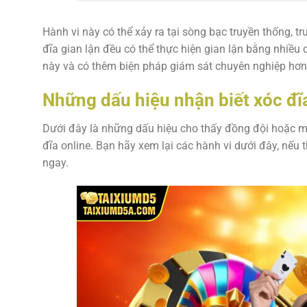
Hành vi này có thể xảy ra tại sòng bạc truyền thống, 
đĩa gian lận đều có thể thực hiện gian lận bằng nhiều 
này và có thêm biện pháp giám sát chuyên nghiệp hơn 
Những dấu hiệu nhận biết xóc đ
Dưới đây là những dấu hiệu cho thấy đồng đội hoặc mộ
đĩa online. Bạn hãy xem lại các hành vi dưới đây, nếu 
ngay.