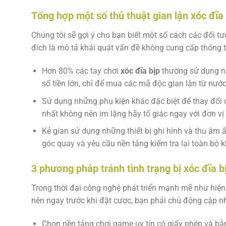
Tổng hợp một số thủ thuật gian lận xóc đĩa
Chúng tôi sẽ gợi ý cho bạn biết một số cách các đối 
đích là mô tả khái quát vấn đề không cung cấp thông 
Hơn 80% các tay chơi
xóc đĩa bịp
thường sử dụng nh
số tiền lớn, chỉ để mua các mã độc gian lận từ nước
Sử dụng những phụ kiện khác đặc biệt để thay đổi c
nhất không nên im lặng hãy tố giác ngay với đơn vị
Kẻ gian sử dụng những thiết bị ghi hình và thu âm ẩ
góc quay và yêu cầu nền tảng kiểm tra lại toàn bộ k
3 phương pháp tránh tình trạng bị xóc đĩa 
Trong thời đại công nghệ phát triển mạnh mẽ như hiện 
nên ngay trước khi đặt cược, bạn phải chủ động cập nhật
Chọn nền tảng chơi game uy tín có giấy phép và bằ