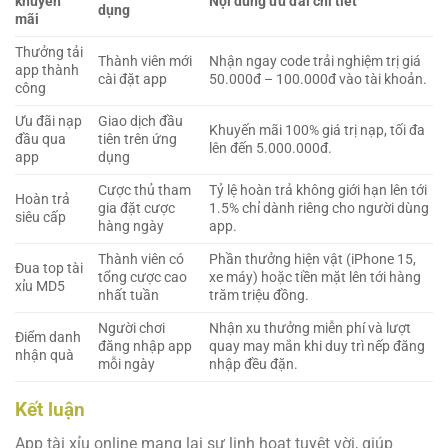
khuyến
Nội dung ưu đãi chi tiết
dụng
mãi
Thưởng tải
Thành viên mới
Nhận ngay code trải nghiệm trị giá
app thành
cài đặt app
50.000đ – 100.000đ vào tài khoản.
công
Ưu đãi nạp
Giao dịch đầu
Khuyến mãi 100% giá trị nạp, tối đa
đầu qua
tiên trên ứng
lên đến 5.000.000đ.
app
dụng
Cược thủ tham
Tỷ lệ hoàn trả không giới hạn lên tới
Hoàn trả
gia đặt cược
1.5% chỉ dành riêng cho người dùng
siêu cấp
hàng ngày
app.
Thành viên có
Phần thưởng hiện vật (iPhone 15,
Đua top tài
tổng cược cao
xe máy) hoặc tiền mặt lên tới hàng
xỉu MD5
nhất tuần
trăm triệu đồng.
Người chơi
Nhận xu thưởng miễn phí và lượt
Điểm danh
đăng nhập app
quay may mắn khi duy trì nếp đăng
nhận quà
mỗi ngày
nhập đều đặn.
Kết luận
App tài xỉu online mang lại sự linh hoạt tuyệt vời, giúp