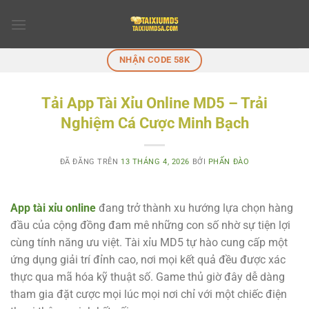
Chuyển
đến
nội
dung
NHẬN CODE 58K
Tải App Tài Xỉu Online MD5 – Trải
Nghiệm Cá Cược Minh Bạch
ĐÃ ĐĂNG TRÊN
13 THÁNG 4, 2026
BỞI
PHẤN ĐÀO
App tài xỉu online
đang trở thành xu hướng lựa chọn hàng
đầu của cộng đồng đam mê những con số nhờ sự tiện lợi
cùng tính năng ưu việt. Tài xỉu MD5 tự hào cung cấp một
ứng dụng giải trí đỉnh cao, nơi mọi kết quả đều được xác
thực qua mã hóa kỹ thuật số. Game thủ giờ đây dễ dàng
tham gia đặt cược mọi lúc mọi nơi chỉ với một chiếc điện