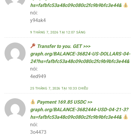
hs=fafbfc53a48c09c080c2fc9b9bfc3e44&
nói:
y94ak4
9 THÁNG 7, 2026 TẠI 12:07 SÁNG
Transfer to you. GET >>>
graph.org/BALANCE-36824-US-DOLLARS-04-
24?hs=fafbfc53a48c09c080c2fc9b9bfc3e44&
nói:
4ed949
25 THÁNG 7, 2026 TẠI 10:33 CHIỀU
Payment 169.85 USDC >>
graph.org/BALANCE-3682444-USD-04-21-3?
hs=fafbfc53a48c09c080c2fc9b9bfc3e44&
nói:
3o4473