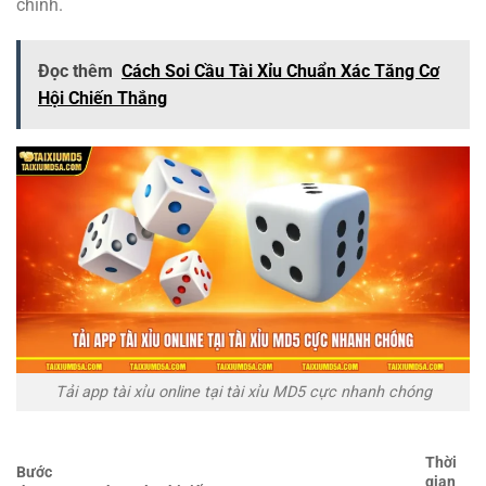
chính.
Đọc thêm
Cách Soi Cầu Tài Xỉu Chuẩn Xác Tăng Cơ
Hội Chiến Thắng
Tải app tài xỉu online tại tài xỉu MD5 cực nhanh chóng
Thời
Bước
gian